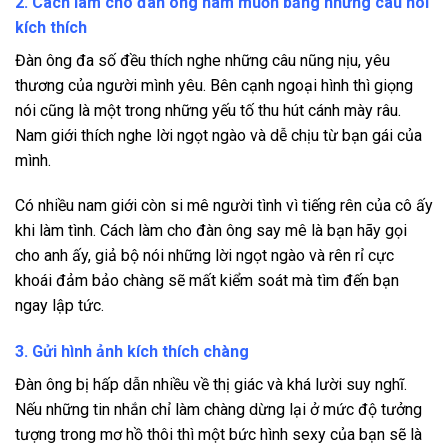
2. Cách làm cho đàn ông ham muốn bằng những câu nói
kích thích
Đàn ông đa số đều thích nghe những câu nũng nịu, yêu
thương của người mình yêu. Bên cạnh ngoại hình thì giọng
nói cũng là một trong những yếu tố thu hút cánh mày râu.
Nam giới thích nghe lời ngọt ngào và dễ chịu từ bạn gái của
mình.
Có nhiều nam giới còn si mê người tình vì tiếng rên của cô ấy
khi làm tình. Cách làm cho đàn ông say mê là bạn hãy gọi
cho anh ấy, giả bộ nói những lời ngọt ngào và rên rỉ cực
khoái đảm bảo chàng sẽ mất kiểm soát mà tìm đến bạn
ngay lập tức.
3. Gửi hình ảnh kích thích chàng
Đàn ông bị hấp dẫn nhiều về thị giác và khá lười suy nghĩ.
Nếu những tin nhắn chỉ làm chàng dừng lại ở mức độ tưởng
tượng trong mơ hồ thôi thì một bức hình sexy của bạn sẽ là