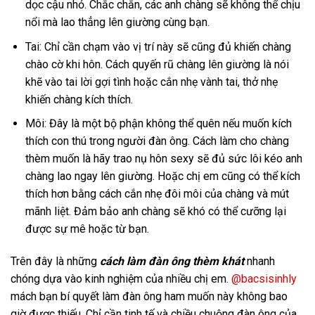
dọc cậu nhỏ. Chắc chắn, các anh chàng sẽ không thể chịu
nổi mà lao thẳng lên giường cùng bạn.
Tai: Chỉ cần chạm vào vị trí này sẽ cũng đủ khiến chàng
chào cờ khi hôn. Cách quyến rũ chàng lên giường là nói
khẽ vào tai lời gợi tình hoặc cắn nhẹ vành tai, thở nhẹ
khiến chàng kích thích.
Môi: Đây là một bộ phận không thể quên nếu muốn kích
thích con thú trong người đàn ông. Cách làm cho chàng
thèm muốn là hãy trao nụ hôn sexy sẽ đủ sức lôi kéo anh
chàng lao ngay lên giường. Hoặc chị em cũng có thể kích
thích hơn bằng cách cắn nhẹ đôi môi của chàng và mút
mãnh liệt. Đảm bảo anh chàng sẽ khó có thể cưỡng lại
được sự mê hoặc từ bạn.
Trên đây là những
cách làm đàn ông thèm khát
nhanh
chóng dựa vào kinh nghiệm của nhiều chị em.
@bacsisinhly
mách bạn bí quyết làm đàn ông ham muốn này không bao
giờ được thiếu. Chỉ cần tinh tế và chiều chuộng đàn ông của