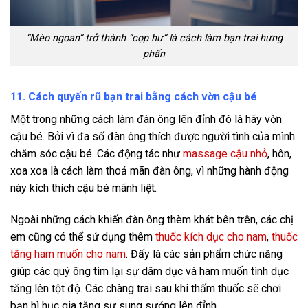
“Mèo ngoan” trở thành “cọp hư” là cách làm bạn trai hưng
phấn
11. Cách quyến rũ bạn trai bằng cách vờn cậu bé
Một trong những cách làm đàn ông lên đỉnh đó là hãy vờn
cậu bé. Bởi vì đa số đàn ông thích được người tình của mình
chăm sóc cậu bé. Các động tác như
massage cậu nhỏ
, hôn,
xoa xoa là cách làm thoả mãn đàn ông, vì những hành động
này kích thích cậu bé mãnh liệt.
Ngoài những cách khiến đàn ông thèm khát bên trên, các chị
em cũng có thể sử dụng thêm
thuốc kích dục cho nam
,
thuốc
tăng ham muốn cho nam
. Đấy là các sản phẩm chức năng
giúp các quý ông tìm lại sự dâm dục và ham muốn tình dục
tăng lên tột độ. Các chàng trai sau khi thấm thuốc sẽ chơi
bạn hì hục gia tăng sự sung sướng lên đỉnh.