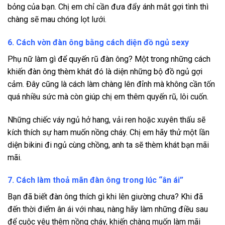
bỏng của bạn. Chị em chỉ cần đưa đẩy ánh mắt gợi tình thì
chàng sẽ mau chóng lọt lưới.
6. Cách vờn đàn ông bằng cách diện đồ ngủ sexy
Phụ nữ làm gì để quyến rũ đàn ông? Một trong những cách
khiến đàn ông thèm khát đó là diện những bộ đồ ngủ gợi
cảm. Đây cũng là cách làm chàng lên đỉnh mà không cần tốn
quá nhiều sức mà còn giúp chị em thêm quyến rũ, lôi cuốn.
Những chiếc váy ngủ hở hang, vải ren hoặc xuyên thấu sẽ
kích thích sự ham muốn nồng cháy. Chị em hãy thử một lần
diện bikini đi ngủ cùng chồng, anh ta sẽ thèm khát bạn mãi
mãi.
7. Cách làm thoả mãn đàn ông trong lúc “ân ái”
Bạn đã biết đàn ông thích gì khi lên giường chưa? Khi đã
đến thời điểm ân ái với nhau, nàng hãy làm những điều sau
để cuộc yêu thêm nồng cháy, khiến chàng muốn làm mãi