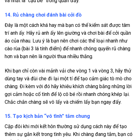
và nhất là “cậu bé” trong quần đấy.
14. Rủ chàng chơi đánh bài cởi đồ
Đây là một cách khá hay mà bạn có thể kiểm sát được tâm
trí anh ấy. Hãy rủ anh ấy lên giường và chơi bài để cởi quần
áo của nhau. Lưu ý là bạn nên chơi các thể loại nhanh như
cào rùa (bài 3 lá tính điểm) để nhanh chóng quyến rũ chàng
hơn và bạn nên là người thua nhiều thắng.
Khi bạn chỉ còn vài mảnh vải che vòng 1 và vòng 3, hãy thử
dùng tay và đùi che đi lại một tí để tạo cảm giác tò mò cho
chàng. Đi kèm với đó hãy khiêu khích chàng bằng những lời
gợi cảm hoặc cố tình để lộ cô bé rồi nhanh chóng khép lại.
Chắc chắn chàng sẽ vô lấy và chiếm lấy bạn ngay đấy.
15. Tạo kịch bản “vô tình” tắm chung
Cặp đôi khi mới kết hôn thường sử dụng cách này để tạo
thêm sự gắn kết trong tình yêu. Khi chàng đang tắm, bạn có