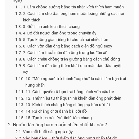
1. Làm chồng sướng bằng tin nhắn kích thích ham muốn
2. Cách làm cho đàn ông ham muốn bằng những câu nói
kích thích
3. Gửi hình ảnh kích thích chàng
4. Bỏ đói người đàn ông trong chuyện ấy
5. Tạo không gian riêng tư cho cả hai nhiều hơn
6. Cách vờn đàn ông bằng cách diện đồ ngủ sexy
7. Cách làm thoả mãn đàn ông trong lúc “ân ái”
8. Cách chiều chồng trên giường bằng cách chủ động
9. Cách làm đàn ông thèm khát qua màn dạo đầu tuyệt
vời
10. “Mèo ngoan” trở thành “cọp hư” là cách làm bạn trai
hưng phấn
11. Cách quyến rũ bạn trai bằng cách vờn cậu bé
12. Thử nhiều tư thế quan hệ khiến đàn ông phát điên
13. Kích thích chàng bằng những nụ hôn ướt át
14. Rủ chàng chơi đánh bài cởi đồ
15. Tạo kịch bản “vô tình” tắm chung
Người đàn ông ham muốn nhiều nhất khi nào?
Vào mỗi buổi sáng ngủ dậy
Vào ban đêm – thời điểm đàn ông hưng phấn tột độ