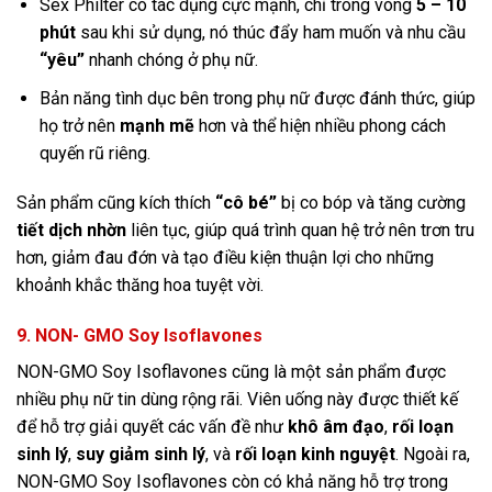
Sex Philter có tác dụng cực mạnh, chỉ trong vòng
5 – 10
phút
sau khi sử dụng, nó thúc đẩy ham muốn và nhu cầu
“yêu”
nhanh chóng ở phụ nữ.
Bản năng tình dục bên trong phụ nữ được đánh thức, giúp
họ trở nên
mạnh mẽ
hơn và thể hiện nhiều phong cách
quyến rũ riêng.
Sản phẩm cũng kích thích
“cô bé”
bị co bóp và tăng cường
tiết dịch nhờn
liên tục, giúp quá trình quan hệ trở nên trơn tru
hơn, giảm đau đớn và tạo điều kiện thuận lợi cho những
khoảnh khắc thăng hoa tuyệt vời.
9. NON- GMO Soy Isoflavones
NON-GMO Soy Isoflavones cũng là một sản phẩm được
nhiều phụ nữ tin dùng rộng rãi. Viên uống này được thiết kế
để hỗ trợ giải quyết các vấn đề như
khô âm đạo
,
rối loạn
sinh lý
,
suy giảm sinh lý
, và
rối loạn kinh nguyệt
. Ngoài ra,
NON-GMO Soy Isoflavones còn có khả năng hỗ trợ trong