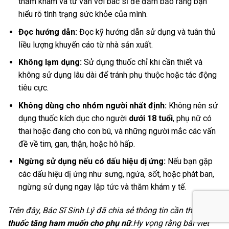
thăm khám và tư vấn với bác sĩ để đảm bảo rằng bạn
hiểu rõ tình trạng sức khỏe của mình.
Đọc hướng dẫn:
Đọc kỹ hướng dẫn sử dụng và tuân thủ
liều lượng khuyến cáo từ nhà sản xuất.
Không lạm dụng:
Sử dụng thuốc chỉ khi cần thiết và
không sử dụng lâu dài để tránh phụ thuộc hoặc tác động
tiêu cực.
Không dùng cho nhóm người nhất định:
Không nên sử
dụng thuốc kích dục cho người
dưới 18 tuổi
, phụ nữ có
thai hoặc đang cho con bú, và những người mắc các vấn
đề về tim, gan, thận, hoặc hô hấp.
Ngừng sử dụng nếu có dấu hiệu dị ứng:
Nếu bạn gặp
các dấu hiệu dị ứng như sưng, ngứa, sốt, hoặc phát ban,
ngừng sử dụng ngay lập tức và thăm khám y tế.
Trên đây, Bác Sĩ Sinh Lý đã chia sẻ thông tin cần thiết về
thuốc tăng ham muốn cho phụ nữ
.Hy vọng rằng bài viết