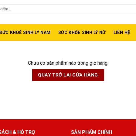
isize, MaxShades, Maxzex....
SỨC KHOẺ SINH LÝ NAM
SỨC KHỎE SINH LÝ NỮ
LIÊN HỆ
Chưa có sản phẩm nào trong giỏ hàng.
QUAY TRỞ LẠI CỬA HÀNG
SÁCH & HỖ TRỢ
SẢN PHẨM CHÍNH