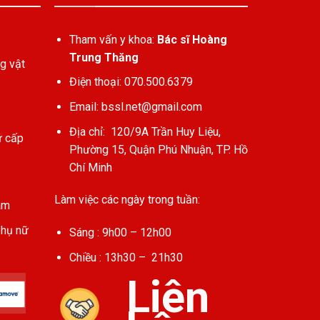
Tham vấn y khoa:
Bác sĩ Hoàng
Trung Thăng
g vật
Điện thoại: 070.500.6379
Email:
bssl.net@gmail.com
Địa chỉ: 120/9A Trần Huy Liệu,
ữ cấp
Phường 15, Quận Phú Nhuận, TP. Hồ
Chí Minh
Làm việc các ngày trong tuần:
am
phụ nữ
Sáng : 9h00 – 12h00
Chiều : 13h30 – 21h30
Liên