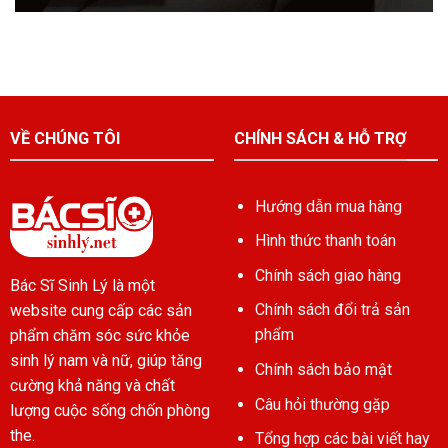
VỀ CHÚNG TÔI
CHÍNH SÁCH & HỖ TRỢ
Hướng dẫn mua hàng
Hình thức thanh toán
Chính sách giao hàng
Bác Sĩ Sinh Lý là một
Chính sách đổi trả sản
website cung cấp các sản
phẩm
phẩm chăm sóc sức khỏe
sinh lý nam và nữ, giúp tăng
Chính sách bảo mật
cường khả năng và chất
Câu hỏi thường gặp
lượng cuộc sống chốn phòng
the.
Tổng hợp các bài viết hay