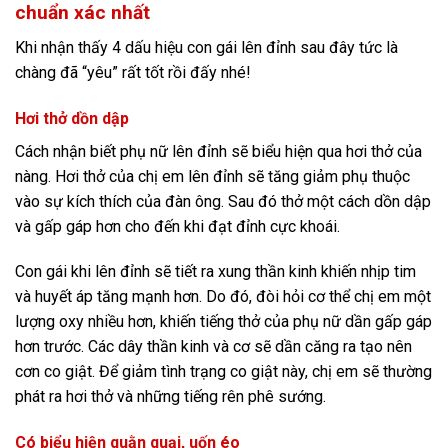
chuẩn xác nhất
Khi nhận thấy 4 dấu hiệu con gái lên đỉnh sau đây tức là
chàng đã “yêu” rất tốt rồi đấy nhé!
Hơi thở dồn dập
Cách nhận biết phụ nữ lên đỉnh sẽ biểu hiện qua hơi thở của
nàng. Hơi thở của chị em lên đỉnh sẽ tăng giảm phụ thuộc
vào sự kích thích của đàn ông. Sau đó thở một cách dồn dập
và gấp gáp hơn cho đến khi đạt đỉnh cực khoái.
Con gái khi lên đỉnh sẽ tiết ra xung thần kinh khiến nhịp tim
và huyết áp tăng mạnh hơn. Do đó, đòi hỏi cơ thể chị em một
lượng oxy nhiều hơn, khiến tiếng thở của phụ nữ dần gấp gáp
hơn trước. Các dây thần kinh và cơ sẽ dần căng ra tạo nên
cơn co giật. Để giảm tình trạng co giật này, chị em sẽ thường
phát ra hơi thở và những tiếng rên phê sướng.
Có biểu hiện quằn quại, uốn éo