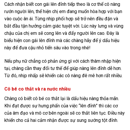
Cách nhận biết con gái lên đỉnh tiếp theo là cơ thể cô nàng
rướn người lên, thể hiện chị em đang muốn hòa hợp với bạn
vào cuộc ân ái. Từng nhịp phối hợp sẽ trở nên đều đặn và
bắt đầu tận hưởng cảm giác tuyệt vời. Lúc này lưng và vùng
chậu của chị em sẽ cong lên và đẩy người lên cao. Đây là
biểu hiện con gái lên đỉnh mà các chàng hãy để ý dấu hiệu
này để đưa cậu nhỏ tiến sâu vào trong nhé!
Nếu phụ nữ chẳng có phản ứng gì với cách thâm nhập hiện
tại, chàng cần thay đổi tư thế để giúp nàng lên đỉnh dễ hơn.
Từ đó, nhịp nhấp sẽ khiến các cô nàng đê mê hơn rất nhiều.
Cô bé co thắt và ra nước nhiều
Chàng có biết cô bé co thắt lại là dấu hiệu nàng thỏa mãn.
Khi đạt được sự hưng phấn của việc “lên đỉnh” thì các cơ
của âm đạo và mô cơ bên ngoài sẽ co thắt liên tục. Điều này
khiến cho cả hai cảm nhận được sự sung sướng tột đỉnh.