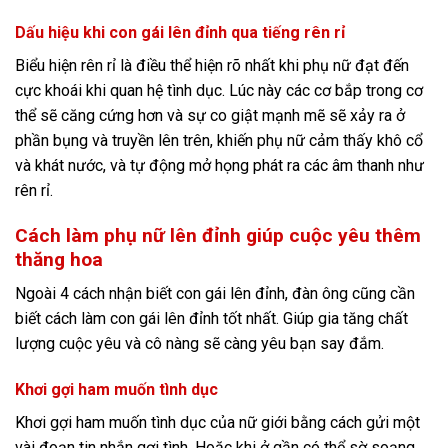
Dấu hiệu khi con gái lên đỉnh qua tiếng rên rỉ
Biểu hiện rên rỉ là điều thể hiện rõ nhất khi phụ nữ đạt đến
cực khoái khi quan hệ tình dục. Lúc này các cơ bắp trong cơ
thể sẽ căng cứng hơn và sự co giật mạnh mẽ sẽ xảy ra ở
phần bụng và truyền lên trên, khiến phụ nữ cảm thấy khô cổ
và khát nước, và tự động mở họng phát ra các âm thanh như
rên rỉ.
Cách làm phụ nữ lên đỉnh giúp cuộc yêu thêm
thăng hoa
Ngoài 4 cách nhận biết con gái lên đỉnh, đàn ông cũng cần
biết cách làm con gái lên đỉnh tốt nhất. Giúp gia tăng chất
lượng cuộc yêu và cô nàng sẽ càng yêu bạn say đắm.
Khơi gợi ham muốn tình dục
Khơi gợi ham muốn tình dục của nữ giới bằng cách gửi một
vài đoạn tin nhắn gợi tình. Hoặc khi ở gần có thể sờ soạng