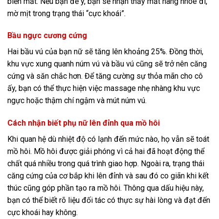
biến mất. Nếu bạn để ý, bạn sẽ nhận thấy mắt nàng nhòe đi,
mờ mịt trong trạng thái “cực khoái”.
Bầu ngực cương cứng
Hai bầu vú của bạn nữ sẽ tăng lên khoảng 25%. Đồng thời,
khu vực xung quanh núm vú và bầu vú cũng sẽ trở nên căng
cứng và săn chắc hơn. Để tăng cường sự thỏa mãn cho cô
ấy, bạn có thể thực hiện việc massage nhẹ nhàng khu vực
ngực hoặc thậm chí ngậm và mút núm vú.
Cách nhận biết phụ nữ lên đỉnh qua mồ hôi
Khi quan hệ dù nhiệt độ có lạnh đến mức nào, họ vẫn sẽ toát
mồ hôi. Mồ hôi được giải phóng vì cả hai đã hoạt động thể
chất quá nhiều trong quá trình giao hợp. Ngoài ra, trạng thái
căng cứng của cơ bắp khi lên đỉnh và sau đó co giãn khi kết
thúc cũng góp phần tạo ra mồ hôi. Thông qua dấu hiệu này,
bạn có thể biết rõ liệu đối tác có thực sự hài lòng và đạt đến
cực khoái hay không.