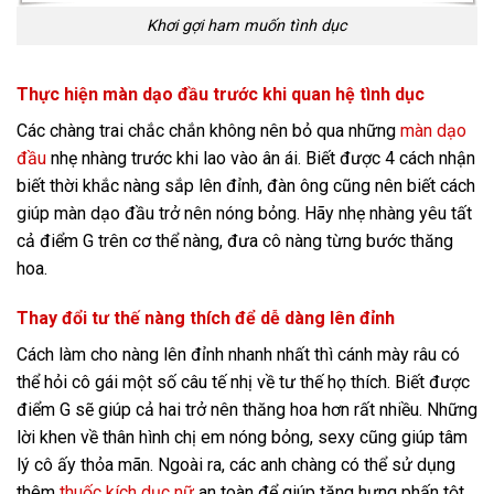
Khơi gợi ham muốn tình dục
Thực hiện màn dạo đầu trước khi quan hệ tình dục
Các chàng trai chắc chắn không nên bỏ qua những
màn dạo
đầu
nhẹ nhàng trước khi lao vào ân ái. Biết được 4 cách nhận
biết thời khắc nàng sắp lên đỉnh, đàn ông cũng nên biết cách
giúp màn dạo đầu trở nên nóng bỏng. Hãy nhẹ nhàng yêu tất
cả điểm G trên cơ thể nàng, đưa cô nàng từng bước thăng
hoa.
Thay đổi tư thế nàng thích để dễ dàng lên đỉnh
Cách làm cho nàng lên đỉnh nhanh nhất thì cánh mày râu có
thể hỏi cô gái một số câu tế nhị về tư thế họ thích. Biết được
điểm G sẽ giúp cả hai trở nên thăng hoa hơn rất nhiều. Những
lời khen về thân hình chị em nóng bỏng, sexy cũng giúp tâm
lý cô ấy thỏa mãn. Ngoài ra, các anh chàng có thể sử dụng
thêm
thuốc kích dục nữ
an toàn để giúp tăng hưng phấn tột