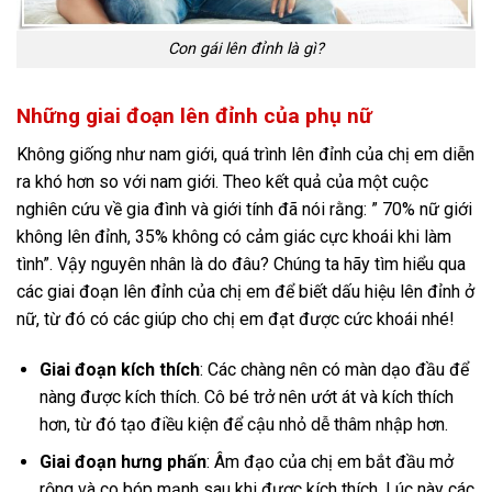
Con gái lên đỉnh là gì?
Những giai đoạn lên đỉnh của phụ nữ
Không giống như nam giới, quá trình lên đỉnh của chị em diễn
ra khó hơn so với nam giới. Theo kết quả của một cuộc
nghiên cứu về gia đình và giới tính đã nói rằng: ” 70% nữ giới
không lên đỉnh, 35% không có cảm giác cực khoái khi làm
tình”. Vậy nguyên nhân là do đâu? Chúng ta hãy tìm hiểu qua
các giai đoạn lên đỉnh của chị em để biết dấu hiệu lên đỉnh ở
nữ, từ đó có các giúp cho chị em đạt được cức khoái nhé!
Giai đoạn kích thích
: Các chàng nên có màn dạo đầu để
nàng được kích thích. Cô bé trở nên ướt át và kích thích
hơn, từ đó tạo điều kiện để cậu nhỏ dễ thâm nhập hơn.
Giai đoạn hưng phấn
: Âm đạo của chị em bắt đầu mở
rộng và co bóp mạnh sau khi được kích thích. Lúc này các