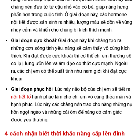
chàng nên đưa từ từ cậu nhỏ vào cô bé, giúp nàng hưng
phấn hơn trong cuộc tình. Ở giai đoạn này, các hormone
nội tiết được sản sinh ra nhiều, lượng máu sẽ dồn về vùng
nhạy cảm và khiến cho chúng bị kích thích mạnh.
Giai đoạn cực khoái
: Giai đoạn này khi chàng tạo ra
những cơn sóng tình yêu, nàng sẽ cảm thấy vô cùng kích
thích. Khi đạt được cực khoái thì cơ thể chị em thường sẽ
co lại, lưng ưỡn lên và âm đạo co thắt cực mạnh. Ngoài
ra, các chị em có thể xuất tinh như nam giới khi đạt cực
khoái
Giai đoạn phục hồi
: Lúc này não bộ của chị em sẽ tiết ra
nội tiết tố
hạnh phúc làm cho chị em vô cùng thỏa mãn và
hạnh phúc. Lúc này các chàng nên trao cho nàng những nụ
hôn ngọt ngào và những cái ôm để nàng có cảm giác
được yêu thương.
4 cách nhận biết thời khắc nàng sắp lên đỉnh