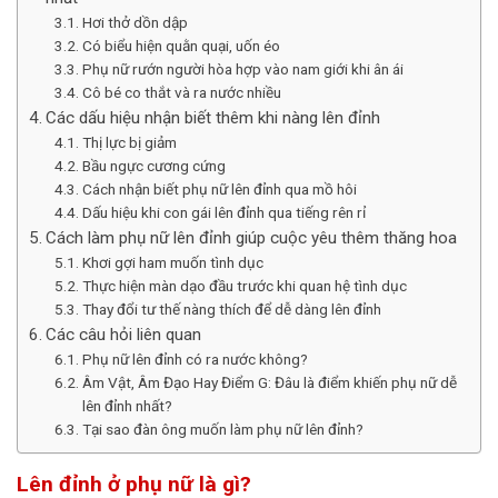
Hơi thở dồn dập
Có biểu hiện quằn quại, uốn éo
Phụ nữ rướn người hòa hợp vào nam giới khi ân ái
Cô bé co thắt và ra nước nhiều
Các dấu hiệu nhận biết thêm khi nàng lên đỉnh
Thị lực bị giảm
Bầu ngực cương cứng
Cách nhận biết phụ nữ lên đỉnh qua mồ hôi
Dấu hiệu khi con gái lên đỉnh qua tiếng rên rỉ
Cách làm phụ nữ lên đỉnh giúp cuộc yêu thêm thăng hoa
Khơi gợi ham muốn tình dục
Thực hiện màn dạo đầu trước khi quan hệ tình dục
Thay đổi tư thế nàng thích để dễ dàng lên đỉnh
Các câu hỏi liên quan
Phụ nữ lên đỉnh có ra nước không?
Âm Vật, Âm Đạo Hay Điểm G: Đâu là điểm khiến phụ nữ dễ
lên đỉnh nhất?
Tại sao đàn ông muốn làm phụ nữ lên đỉnh?
Lên đỉnh ở phụ nữ là gì?