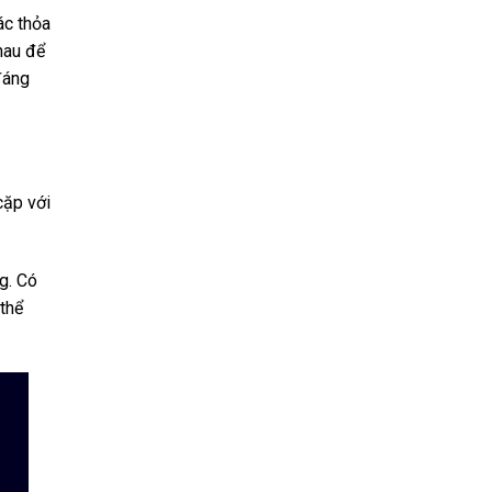
ác thỏa
hau để
đáng
cặp với
g. Có
thể