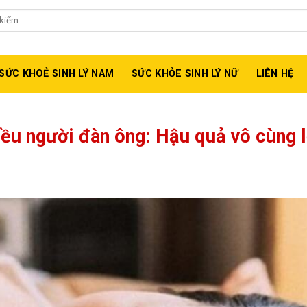
isize, MaxShades, Maxzex....
SỨC KHOẺ SINH LÝ NAM
SỨC KHỎE SINH LÝ NỮ
LIÊN HỆ
iều người đàn ông: Hậu quả vô cùng 