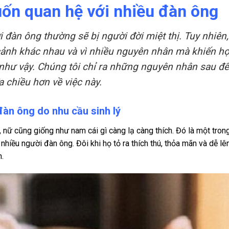
ốn quan hệ với nhiều đàn ông
 đàn ông thường sẽ bị người đời miệt thị. Tuy nhiên,
cảnh khác nhau và vì nhiều nguyên nhân mà khiến h
hư vậy. Chúng tôi chỉ ra những nguyên nhân sau để
 chiều hơn về việc này.
đàn ông do nhu cầu sinh lý
, nữ cũng giống như nam cái gì càng lạ càng thích. Đó là một tron
hiều người đàn ông. Đôi khi họ tỏ ra thích thú, thỏa mãn và dễ lê
.