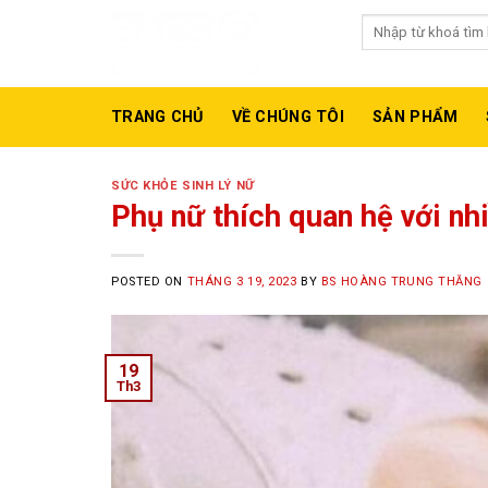
Skip
Tìm
to
kiếm:
Gợi ý từ khóa:
Max
content
TRANG CHỦ
VỀ CHÚNG TÔI
SẢN PHẨM
SỨC KHỎE SINH LÝ NỮ
Phụ nữ thích quan hệ với nh
POSTED ON
THÁNG 3 19, 2023
BY
BS HOÀNG TRUNG THĂNG
19
Th3