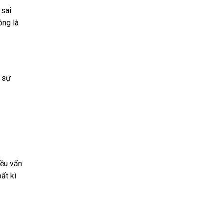
 sai
ông là
n sự
iều vấn
ất kì