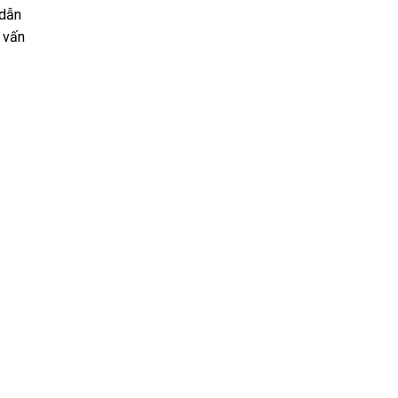
 dẫn
 vấn