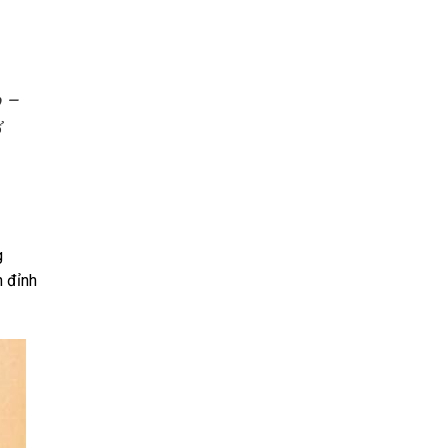
ọ –
g
n đỉnh