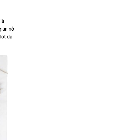
là
giãn nở
lót dạ