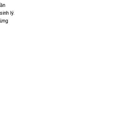
hần
inh lý.
gừng