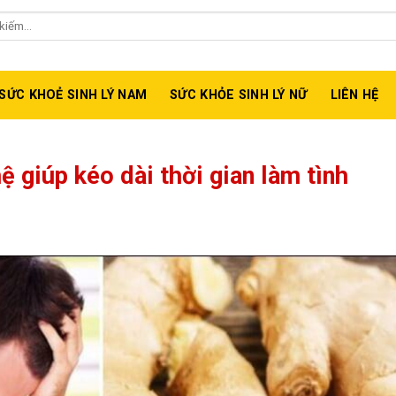
isize, MaxShades, Maxzex....
SỨC KHOẺ SINH LÝ NAM
SỨC KHỎE SINH LÝ NỮ
LIÊN HỆ
 giúp kéo dài thời gian làm tình