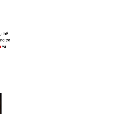
g thể
ng trà
m
và