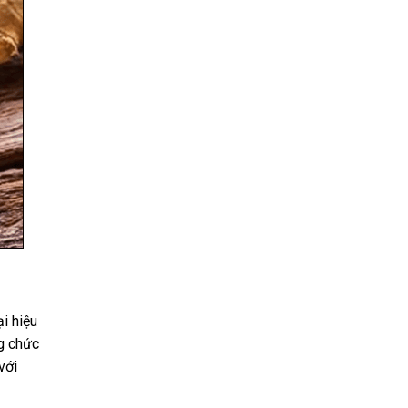
i hiệu
ng chức
với