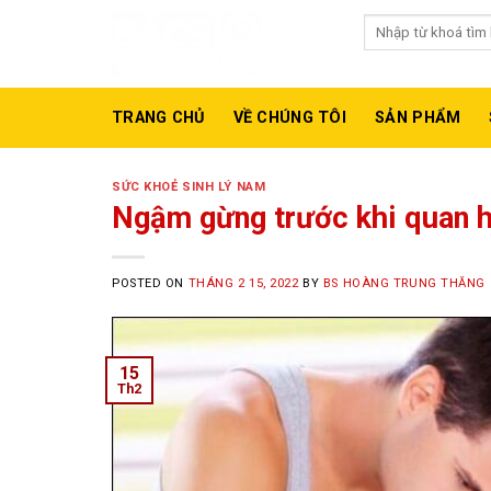
Skip
Tìm
to
kiếm:
Gợi ý từ khóa:
Max
content
TRANG CHỦ
VỀ CHÚNG TÔI
SẢN PHẨM
SỨC KHOẺ SINH LÝ NAM
Ngậm gừng trước khi quan hệ
POSTED ON
THÁNG 2 15, 2022
BY
BS HOÀNG TRUNG THĂNG
15
Th2