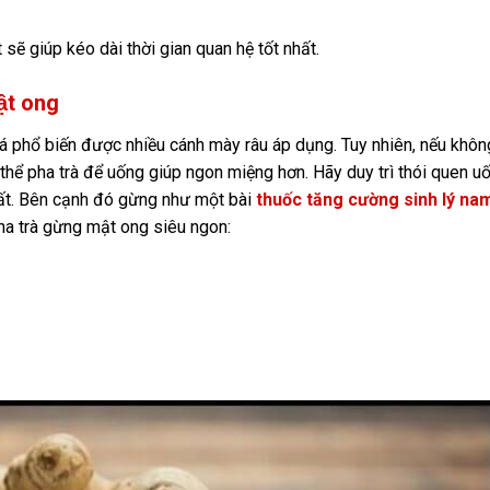
ẽ giúp kéo dài thời gian quan hệ tốt nhất.
ật ong
á phổ biến được nhiều cánh mày râu áp dụng. Tuy nhiên, nếu khôn
hể pha trà để uống giúp ngon miệng hơn. Hãy duy trì thói quen uố
ất. Bên cạnh đó gừng như một bài
thuốc tăng cường sinh lý na
ha trà gừng mật ong siêu ngon: