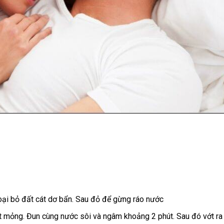
loại bỏ đất cát dơ bẩn. Sau đỏ để gừng ráo nước
át mỏng. Đun cùng nước sôi và ngâm khoảng 2 phút. Sau đó vớt ra