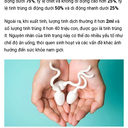
động dưới
75%
, tỷ lệ chết và không di động cao hơn
25%
, tỷ
lệ tinh trùng di động dưới
50%
và di động nhanh dưới
25%
.
Ngoài ra, khi xuất tinh, lượng tinh dịch thường ít hơn
2ml
và
số lượng tinh trùng ít hơn 40 triệu con, được gọi là tinh trùng
ít. Nguyên nhân của tình trạng này có thể do nhiều yếu tố như
chế độ ăn uống, thói quen sinh hoạt và các vấn đề khác ảnh
hưởng đến sức khỏe nam giới.