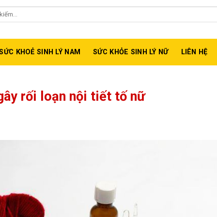
isize, MaxShades, Maxzex....
SỨC KHOẺ SINH LÝ NAM
SỨC KHỎE SINH LÝ NỮ
LIÊN HỆ
y rối loạn nội tiết tố nữ
G