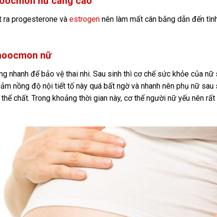
 hoocmon nữ càng cao
ất ra progesterone và
estrogen
nên làm mất cân bằng dẫn đến tình
n hoocmon nữ
ng nhanh để bảo vệ thai nhi. Sau sinh thì cơ chế sức khỏe của nữ
giảm nồng độ nội tiết tố này quá bất ngờ và nhanh nên phụ nữ sau 
hể chất. Trong khoảng thời gian này, cơ thể người nữ yếu nên rất