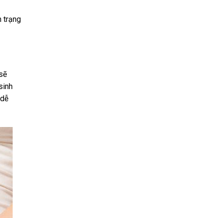
 trạng
 sẽ
sinh
 dễ