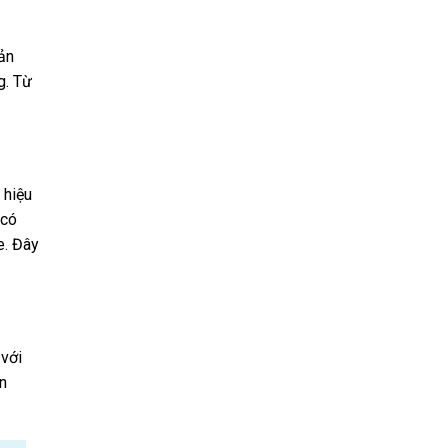
sản
g. Từ
 hiệu
 có
e. Đây
 với
ạn