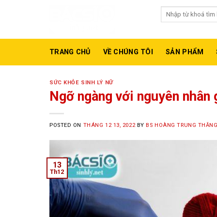
Skip
Tìm
to
kiếm:
Gợi ý từ khóa:
Max
content
TRANG CHỦ
VỀ CHÚNG TÔI
SẢN PHẨM
SỨC KHỎE SINH LÝ NỮ
Ngỡ ngàng với nguyên nhân gâ
POSTED ON
THÁNG 12 13, 2022
BY
BS HOÀNG TRUNG THĂN
13
Th12