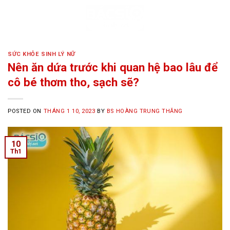
Skip
to
content
SỨC KHỎE SINH LÝ NỮ
Nên ăn dứa trước khi quan hệ bao lâu để
cô bé thơm tho, sạch sẽ?
POSTED ON
THÁNG 1 10, 2023
BY
BS HOÀNG TRUNG THĂNG
10
Th1