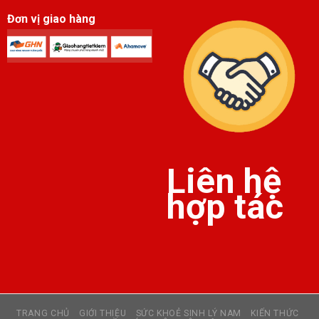
Đơn vị giao hàng
Liên hệ
hợp tác
TRANG CHỦ
GIỚI THIỆU
SỨC KHOẺ SINH LÝ NAM
KIẾN THỨC