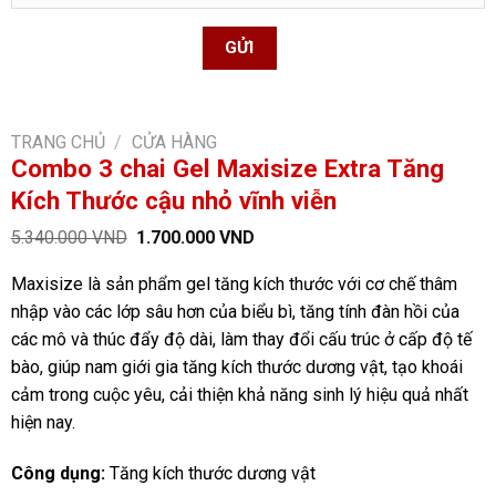
TRANG CHỦ
/
CỬA HÀNG
Combo 3 chai Gel Maxisize Extra Tăng
Kích Thước cậu nhỏ vĩnh viễn
Giá
Giá
5.340.000
VND
1.700.000
VND
gốc
hiện
là:
tại
Maxisize là sản phẩm gel tăng kích thước với cơ chế thâm
5.340.000 VND.
là:
1.700.000 VND.
nhập vào các lớp sâu hơn của biểu bì, tăng tính đàn hồi của
các mô và thúc đẩy độ dài, làm thay đổi cấu trúc ở cấp độ tế
bào, giúp nam giới gia tăng kích thước dương vật, tạo khoái
cảm trong cuộc yêu, cải thiện khả năng sinh lý hiệu quả nhất
hiện nay.
Công dụng:
Tăng kích thước dương vật