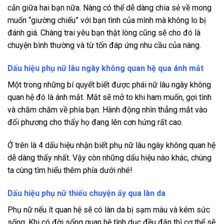
cản giữa hai bạn nữa. Nàng có thể dễ dàng chia sẻ về mong
muốn “giường chiếu” với bạn tình của mình mà không lo bị
đánh giá. Chàng trai yêu bạn thật lòng cũng sẽ cho đó là
chuyện bình thường và từ tốn đáp ứng nhu cầu của nàng.
Dấu hiệu phụ nữ lâu ngày không quan hệ qua ánh mắt
Một trong những bí quyết biết được phái nữ lâu ngày không
quan hệ đó là ánh mắt. Mắt sẽ mở to khi ham muốn, gợi tình
và chăm chăm về phía bạn. Hành động nhìn thẳng mắt vào
đối phương cho thấy họ đang lên cơn hứng rất cao.
Ở trên là 4 dấu hiệu nhận biết phụ nữ lâu ngày không quan hệ
dễ dàng thấy nhất. Vậy còn những dấu hiệu nào khác, chúng
ta cùng tìm hiểu thêm phía dưới nhé!
Dấu hiệu phụ nữ thiếu chuyện ấy qua làn da
Phụ nữ nếu ít quan hệ sẽ có làn da bị sạm màu và kém sức
sống. Khi có đời sống quan hệ tình dục đều đặn thì cơ thể sẽ