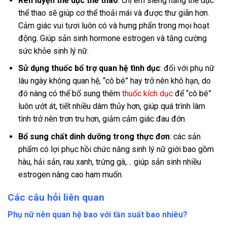
Rèn luyện thể dục thể thao
: chị em siêng năng thể dục
thể thao sẽ giúp cơ thể thoải mái và được thư giãn hơn.
Cảm giác vui tươi luôn có và hưng phấn trong mọi hoạt
động. Giúp sản sinh hormone estrogen và tăng cường
sức khỏe sinh lý nữ.
Sử dụng thuốc bổ trợ quan hệ tình dục
: đối với phụ nữ
lâu ngày không quan hệ, “cô bé” hay trở nên khô hạn, do
đó nàng có thể bổ sung thêm
thuốc kích dục
để “cô bé”
luôn ướt át, tiết nhiều dâm thủy hơn, giúp quá trình làm
tình trở nên trơn tru hơn, giảm cảm giác đau đớn.
Bổ sung chất dinh dưỡng trong thực đơn
: các sản
phẩm có lợi phục hồi chức năng sinh lý nữ giới bao gồm
hàu, hải sản, rau xanh, trứng gà,… giúp sản sinh nhiều
estrogen nâng cao ham muốn.
Các câu hỏi liên quan
Phụ nữ nên quan hệ bao với tần suất bao nhiêu?