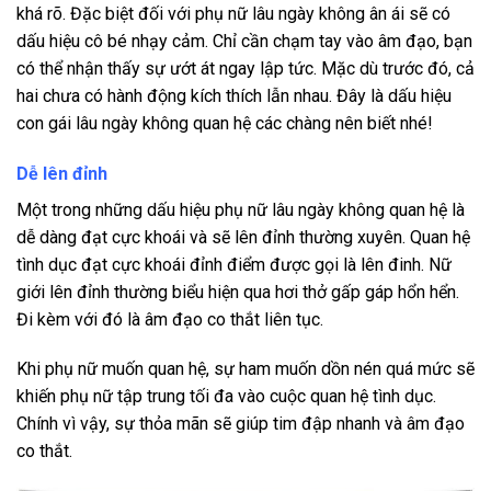
khá rõ. Đặc biệt đối với phụ nữ lâu ngày không ân ái sẽ có
dấu hiệu cô bé nhạy cảm. Chỉ cần chạm tay vào âm đạo, bạn
có thể nhận thấy sự ướt át ngay lập tức. Mặc dù trước đó, cả
hai chưa có hành động kích thích lẫn nhau. Đây là dấu hiệu
con gái lâu ngày không quan hệ các chàng nên biết nhé!
Dễ lên đỉnh
Một trong những dấu hiệu phụ nữ lâu ngày không quan hệ là
dễ dàng đạt cực khoái và sẽ lên đỉnh thường xuyên. Quan hệ
tình dục đạt cực khoái đỉnh điểm được gọi là lên đinh. Nữ
giới lên đỉnh thường biểu hiện qua hơi thở gấp gáp hổn hển.
Đi kèm với đó là âm đạo co thắt liên tục.
Khi phụ nữ muốn quan hệ, sự ham muốn dồn nén quá mức sẽ
khiến phụ nữ tập trung tối đa vào cuộc quan hệ tình dục.
Chính vì vậy, sự thỏa mãn sẽ giúp tim đập nhanh và âm đạo
co thắt.