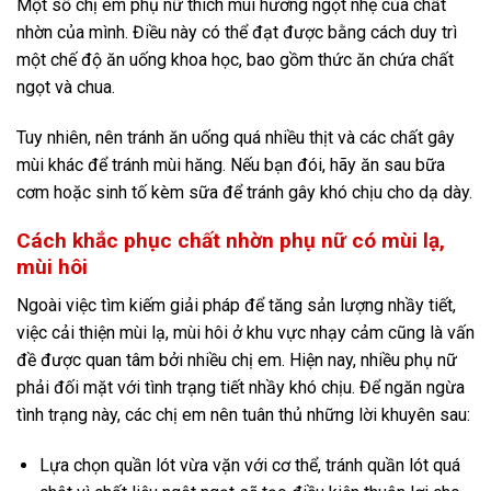
Một số chị em phụ nữ thích mùi hương ngọt nhẹ của chất
nhờn của mình. Điều này có thể đạt được bằng cách duy trì
một chế độ ăn uống khoa học, bao gồm thức ăn chứa chất
ngọt và chua.
Tuy nhiên, nên tránh ăn uống quá nhiều thịt và các chất gây
mùi khác để tránh mùi hăng. Nếu bạn đói, hãy ăn sau bữa
cơm hoặc sinh tố kèm sữa để tránh gây khó chịu cho dạ dày.
Cách khắc phục chất nhờn phụ nữ có mùi lạ,
mùi hôi
Ngoài việc tìm kiếm giải pháp để tăng sản lượng nhầy tiết,
việc cải thiện mùi lạ, mùi hôi ở khu vực nhạy cảm cũng là vấn
đề được quan tâm bởi nhiều chị em. Hiện nay, nhiều phụ nữ
phải đối mặt với tình trạng tiết nhầy khó chịu. Để ngăn ngừa
tình trạng này, các chị em nên tuân thủ những lời khuyên sau:
Lựa chọn quần lót vừa vặn với cơ thể, tránh quần lót quá