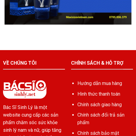
VỀ CHÚNG TÔI
CHÍNH SÁCH & HỖ TRỢ
Hướng dẫn mua hàng
Hình thức thanh toán
Chính sách giao hàng
Bác Sĩ Sinh Lý là một
Chính sách đổi trả sản
website cung cấp các sản
phẩm
phẩm chăm sóc sức khỏe
sinh lý nam và nữ, giúp tăng
Chính sách bảo mật